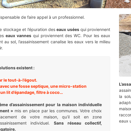
ndispensable de faire appel à un professionnel.
le stockage et l’épuration des
eaux usées
qui proviennent
les
eaux vannes
qui proviennent des WC. Pour les eaux
nt au sol, l’assainissement canalise les eaux vers le milieu
r.
lutions existent :
r le tout-à-l’égout.
L’ass
 avec une fosse septique, une micro-station
assai
, un lit d’épandage, filtre à coco…
la so
adap
ème d’assainissement pour la maison individuelle
maiso
ement »
mis en place par
les communes. Votre choix
racco
lacement de votre maison, qu’il soit en zone
eaux 
assainissement individuel.
Sans réseau collectif,
igatoire.