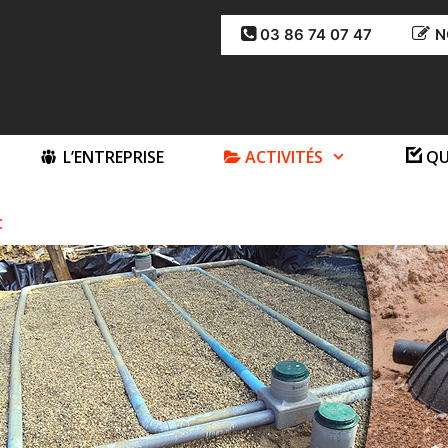
03 86 74 07 47
N
L’ENTREPRISE
ACTIVITÉS
QU
t