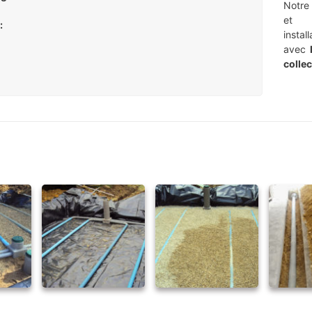
Notre
et 
:
instal
avec
collec