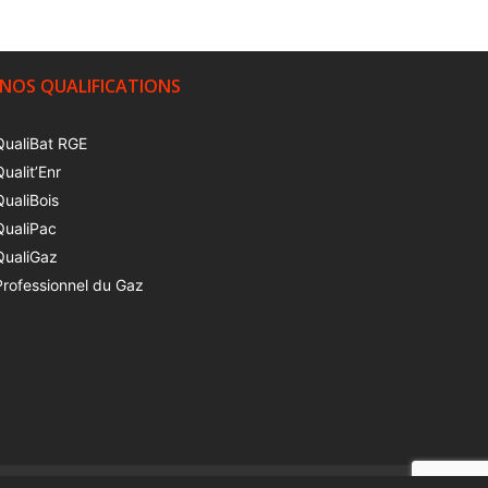
NOS QUALIFICATIONS
QualiBat RGE
Qualit’Enr
QualiBois
QualiPac
QualiGaz
Professionnel du Gaz