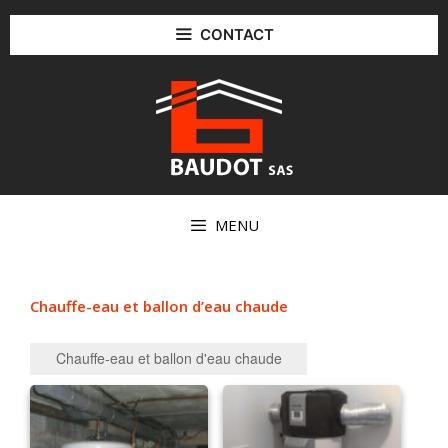
Aller
au
CONTACT
contenu
MENU
Chauffe-eau et ballon d’eau chaude
Chauffe-eau et ballon d'eau chaude