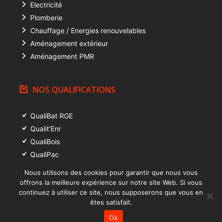
Electricité
Plomberie
Chauffage / Energies renouvelables
Aménagement extérieur
Aménagement PMR
NOS QUALIFICATIONS
QualiBat RGE
Qualit’Enr
QualiBois
QualiPac
QualiGaz
Nous utilisons des cookies pour garantir que nous vous
Professionnel du Gaz
offrons la meilleure expérience sur notre site Web. Si vous
continuez à utiliser ce site, nous supposerons que vous en
êtes satisfait.
© 2016 - 2026
Baudot Bat
Ok
Mentions légales
|
Protection vie privée
|
Cookies
|
Liens