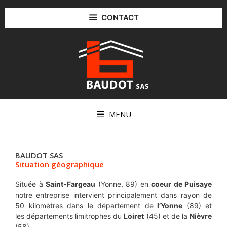
Aller
au
CONTACT
contenu
MENU
BAUDOT SAS
Situation géographique
Située à
Saint-Fargeau
(Yonne, 89) en
coeur de Puisaye
notre entreprise intervient principalement dans rayon de
50 kilomètres dans le département de
l’Yonne
(89) et
les départements limitrophes du
Loiret
(45) et de la
Nièvre
(58).